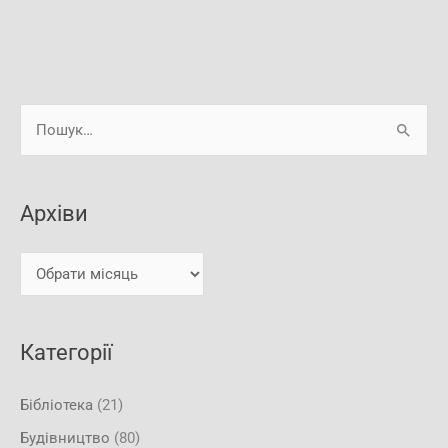
А
Ш
р
у
х
к
і
Архіви
а
в
т
и
и
:
Категорії
Бібліотека
(21)
Будівництво
(80)