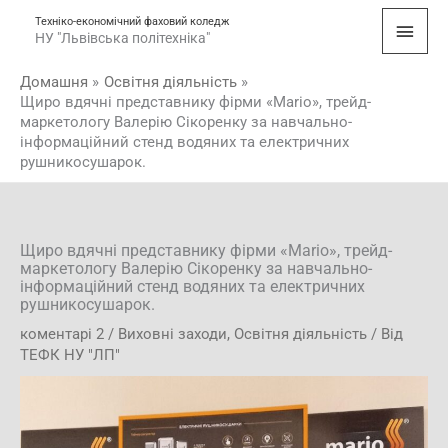
Перейти
Голо
Техніко-економічний фаховий коледж
до
НУ "Львівська політехніка"
мен
вмісту
Домашня
Освітня діяльність
Щиро вдячні представнику фірми «Маrio», трейд-
маркетологу Валерію Сікоренку за навчально-
інформаційний стенд водяних та електричних
рушникосушарок.
Щиро вдячні представнику фірми «Маrio», трейд-
маркетологу Валерію Сікоренку за навчально-
інформаційний стенд водяних та електричних
рушникосушарок.
коментарі 2
/
Виховні заходи
,
Освітня діяльність
/ Від
ТЕФК НУ "ЛП"