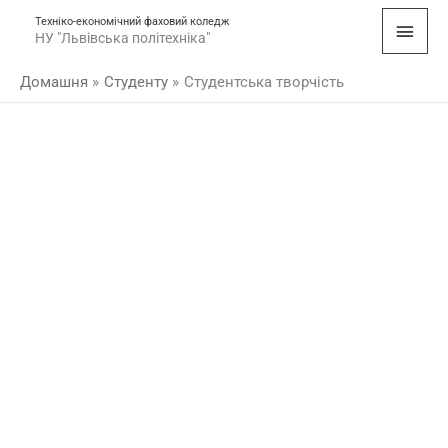
Перейти
Голо
Техніко-економічний фаховий коледж
до
НУ "Львівська політехніка"
мен
вмісту
Домашня
Студенту
Студентська творчість