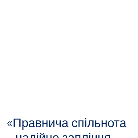
«Правнича спільнота
- надійне запліччя