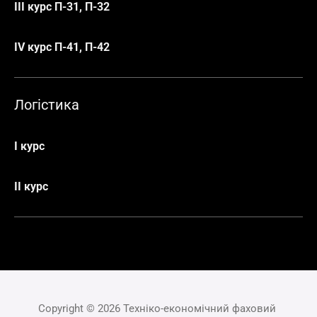
ІІІ курс П-31, П-32
ІV курс П-41, П-42
Логістика
І курс
ІІ курс
Copyright © 2026 Техніко-економічний фаховий