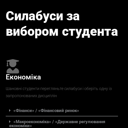
Силабуси за
вибором студента
Економіка
Шановні студенти перегляньте силабуси і оберіть одну із
запропонованих дисциплін
«Фінанси» / «Фінансовий ринок»
«Макроекономіка» / «Державне регулювання
економіки»