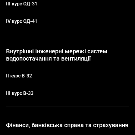
ІІІ курс ОД-31
ІV курс ОД-41
Внутрішні інженерні мережі систем
водопостачання та вентиляції
ІІ курс В-32
ІІІ курс В-33
Фінанси, банківська справа та страхування