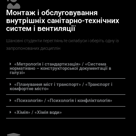
Монтаж і обслуговування
внутрішніх санітарно-технічних
систем і вентиляції
Шановні студенти перегляньте силабуси і оберіть одну із
запропонованих дисциплін
«Метрологія і стандартизація» / «Система
нормативно – конструкторської документації в
галузі»
«Планування міст і транспорт» / «Транспорт і
комфортне місто»
«Психологія» / «Психологія і конфліктологія»
«Хімія» / «Хімія води»