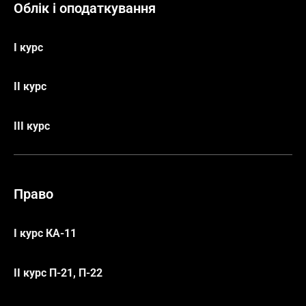
Облік і оподаткування
І курс
ІІ курс
ІІІ курс
Право
І курс КА-11
ІІ курс П-21, П-22