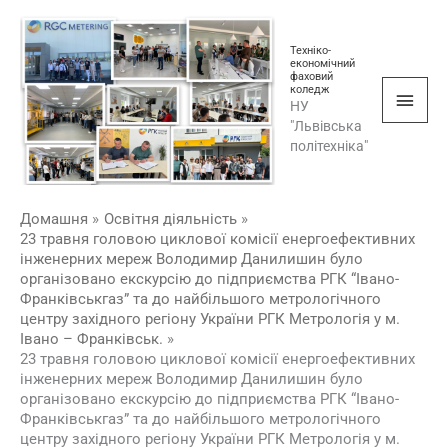
Перейти
Голо
до
Техніко-
мен
вмісту
економічний
фаховий
коледж
НУ
"Львівська
політехніка"
Домашня
Освітня діяльність
23 травня головою циклової комісії енергоефективних
інженерних мереж Володимир Данилишин було
організовано екскурсію до підприємства РГК “Івано-
Франківськгаз” та до найбільшого метрологічного
центру західного регіону України РГК Метрологія у м.
Івано – Франківськ.
23 травня головою циклової комісії енергоефективних
інженерних мереж Володимир Данилишин було
організовано екскурсію до підприємства РГК “Івано-
Франківськгаз” та до найбільшого метрологічного
центру західного регіону України РГК Метрологія у м.