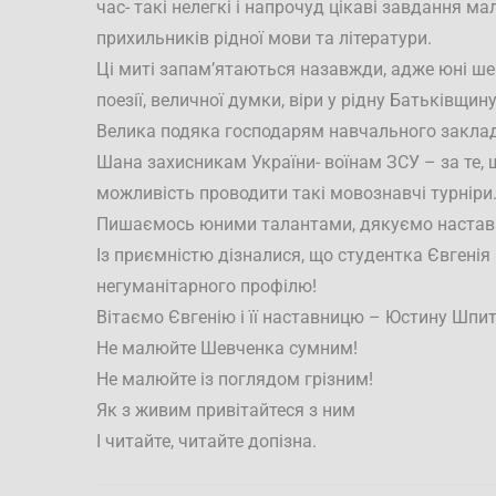
час- такі нелегкі і напрочуд цікаві завдання м
прихильників рідної мови та літератури.
Ці миті запам’ятаються назавжди, адже юні шев
поезії, величної думки, віри у рідну Батьківщину
Велика подяка господарям навчального заклад
Шана захисникам України- воїнам ЗСУ – за те, 
можливість проводити такі мовознавчі турніри
Пишаємось юними талантами, дякуємо настав
Із приємністю дізналися, що студентка Євгенія
негуманітарного профілю!
Вітаємо Євгенію і її наставницю – Юстину Шпит
Не малюйте Шевченка сумним!
Не малюйте із поглядом грізним!
Як з живим привітайтеся з ним
І читайте, читайте допізна.