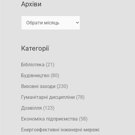
і
Архіви
а
в
т
и
и
:
Категорії
Бібліотека
(21)
Будівництво
(80)
Виховні заходи
(230)
Гуманітарні дисципліни
(78)
Дозвілля
(123)
Економіка підприємства
(58)
Енергоефективні інженерні мережі