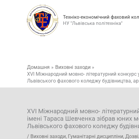
Перейти
до
Техніко-економічний фаховий ко
вмісту
НУ "Львівська політехніка"
Домашня
Виховні заходи
XVI Міжнародний мовно- літературний конкурс у
Львівського фахового коледжу будівництва, арх
XVI Міжнародний мовно- літературний 
імені Тараса Шевченка зібрав юних м
Львівського фахового коледжу будівни
/
Виховні заходи
,
Гуманітарні дисципліни
,
Дозві