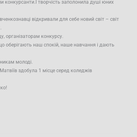
али конкурсанти.І творчість заполонила душі юних
ченкознавці відкривали для себе новий світ – світ
.
у, організаторам конкурсу.
що оберігають наш спокій, наше навчання і дають
.
никам молоді.
 Матвіїв здобула 1 місце серед коледжів
ко!