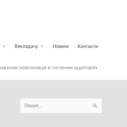
Викладачу
Новини
Контакти
брав юних мовознавців в гостинних аудиторіях
А
Ш
р
у
х
к