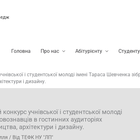
ледж
Головна
Про нас
Абітурієнту
Студенту
чнівської і студентської молоді імені Тараса Шевченка зі
ітектури і дизайну.
конкурс учнівської і студентської молоді
овознавців в гостинних аудиторіях
цтва, архітектури і дизайну.
лля
/ Від
ТЕФК НУ "ЛП"