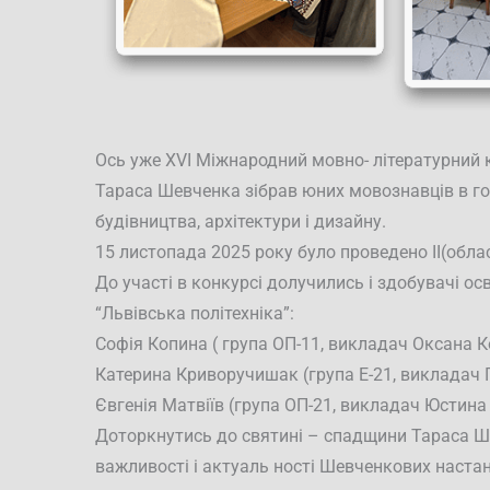
Ось уже XVI Міжнародний мовно- літературний ко
Тараса Шевченка зібрав юних мовознавців в г
будівництва, архітектури і дизайну.
15 листопада 2025 року було проведено II(обла
До участі в конкурсі долучились і здобувачі о
“Львівська політехніка”:
Софія Копина ( група ОП-11, викладач Оксана К
Катерина Криворучишак (група Е-21, викладач Г
Євгенія Матвіїв (група ОП-21, викладач Юстина
Доторкнутись до святині – спадщини Тараса Ш
важливості і актуаль ності Шевченкових наста