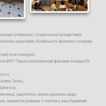
нкурс учнівської і студентської молоді імені
остинних аудиторіях Львівського фахового коледжу
сний) етап конкурсу.
світи ВСП “Техніко-економічний фаховий коледж НУ
ость),
алина Тріль),
 Шпитко).
евченка, поділитись своїми думками щодо
нов, перенести розмову з поетом у наш буремний