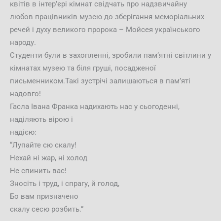
квітів в інтер’єрі кімнат свідчать про надзвичайну
любов працівників музею до зберігання меморіальних
речей і духу великого пророка – Мойсея українського
народу.
Студенти були в захопленні, зробили пам’ятні світлини у
кімнатах музею та біля груші, посадженої
письменником.Такі зустрічі залишаються в пам’яті
надовго!
Гасла Івана Франка надихають нас у сьогоденні,
наділяють вірою і
надією:
“Лупайте сю скалу!
Нехай ні жар, ні холод
Не спинить вас!
Зносіть і труд, і спрагу, й голод,
Бо вам призначено
скалу сесю розбить.”