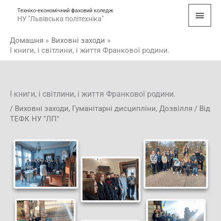
Перейти
Голо
Техніко-економічний фаховий коледж
до
НУ "Львівська політехніка"
мен
вмісту
Домашня
Виховні заходи
І книги, і світлини, і життя Франкової родини.
І книги, і світлини, і життя Франкової родини.
/
Виховні заходи
,
Гуманітарні дисципліни
,
Дозвілля
/ Від
ТЕФК НУ "ЛП"