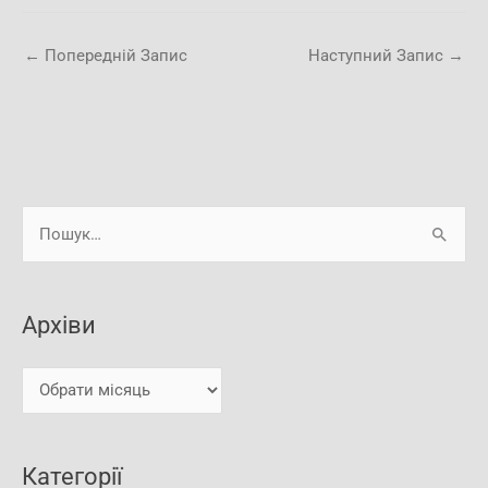
←
Попередній Запис
Наступний Запис
→
А
Ш
р
у
х
к
і
Архіви
а
в
т
и
и
:
Категорії