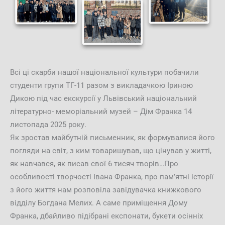
Всі ці скарби нашої національної культури побачили
студенти групи ТГ-11 разом з викладачкою Іриною
Дикою під час екскурсії у Львівський національний
літературно- меморіальний музей – Дім Франка 14
листопада 2025 року.
Як зростав майбутній письменник, як формувалися його
погляди на світ, з ким товаришував, що цінував у житті,
як навчався, як писав свої 6 тисяч творів…Про
особливості творчості Івана Франка, про пам’ятні історії
з його життя нам розповіла завідувачка книжкового
відділу Богдана Мелих. А саме приміщення Дому
Франка, дбайливо підібрані експонати, букети осінніх