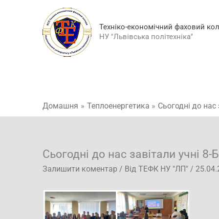
Перейти
до
Техніко-економічний фаховий ко
вмісту
НУ "Львівська політехніка"
Домашня
Теплоенергетика
Сьогодні до нас 
Сьогодні до нас завітали учні 8-
Залишити коментар
/ Від
ТЕФК НУ "ЛП"
/
25.04.