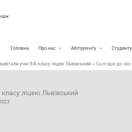
ледж
Головна
Про нас
Абітурієнту
Студенту
завітали учні 8-Б класу ліцею Львівський
Сьогодні до нас
Б класу ліцею Львівський
2023