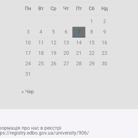
Пн
Вт
Ср
Чт
Пт
Сб
Нд
1
2
3
4
5
6
7
8
9
10
11
12
13
14
15
16
17
18
19
20
21
22
23
24
25
26
27
28
29
30
31
« Чер
формація про нас в реєстрі
tps://registry.edbo.gov.ua/university/906/