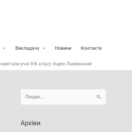
Викладачу
Новини
Контакти
 завітали учні 8-Б класу ліцею Львівський
А
Ш
р
у
х
к
і
Архіви
а
в