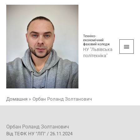
Перейти
Голо
до
мен
вмісту
Техніко-
економічний
фаховий коледж
НУ "Львівська
політехніка"
Домашня
Орбан Роланд Золтанович
Орбан Роланд Золтанович
Від
ТЕФК НУ "ЛП"
/
26.11.2024