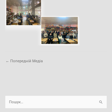
←
Попередній Медіа
А
Ш
р
у