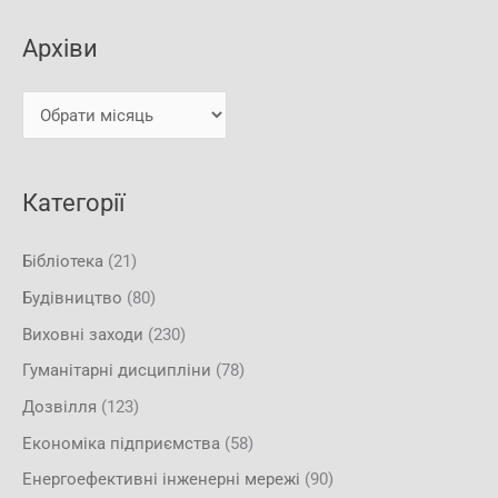
х
к
і
Архіви
а
в
т
и
и
:
Категорії
Бібліотека
(21)
Будівництво
(80)
Виховні заходи
(230)
Гуманітарні дисципліни
(78)
Дозвілля
(123)
Економіка підприємства
(58)
Енергоефективні інженерні мережі
(90)