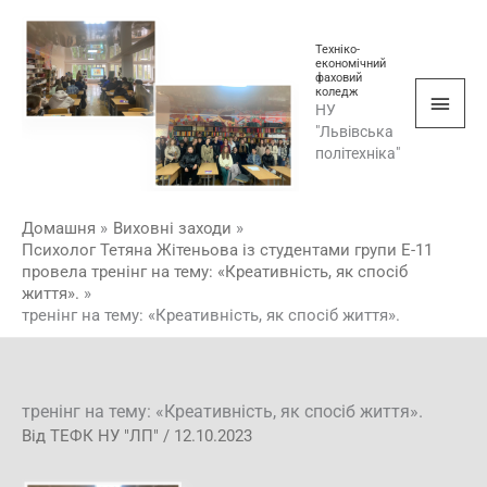
Перейти
Голо
до
Техніко-
мен
економічний
вмісту
фаховий
коледж
НУ
"Львівська
політехніка"
Домашня
Виховні заходи
Психолог Тетяна Жітеньова із студентами групи Е-11
провела тренінг на тему: «Креативність, як спосіб
життя».
тренінг на тему: «Креативність, як спосіб життя».
тренінг на тему: «Креативність, як спосіб життя».
Від
ТЕФК НУ "ЛП"
/
12.10.2023