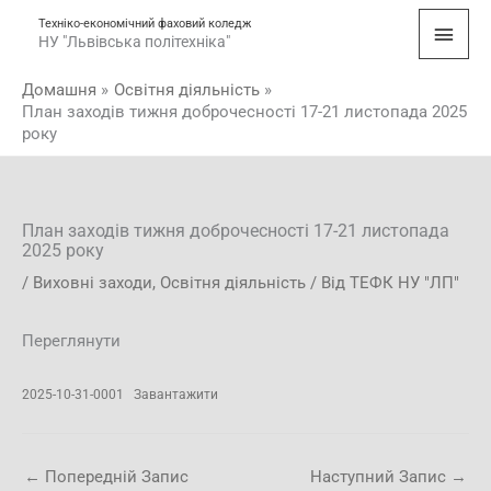
Перейти
Голо
Техніко-економічний фаховий коледж
до
НУ "Львівська політехніка"
мен
вмісту
Домашня
Освітня діяльність
План заходів тижня доброчесності 17-21 листопада 2025
року
План заходів тижня доброчесності 17-21 листопада
2025 року
/
Виховні заходи
,
Освітня діяльність
/ Від
ТЕФК НУ "ЛП"
Переглянути
2025-10-31-0001
Завантажити
←
Попередній Запис
Наступний Запис
→