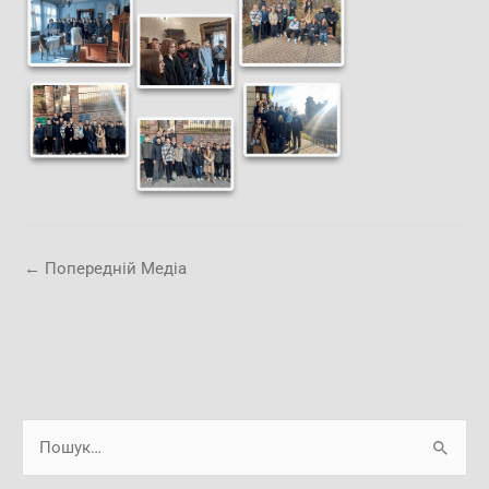
←
Попередній Медіа
А
Ш
р
у