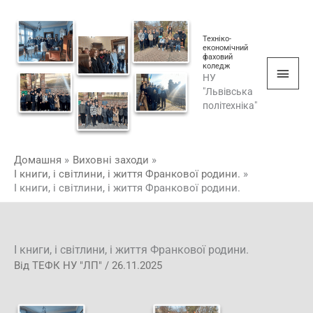
Перейти
Голо
до
мен
Техніко-
вмісту
економічний
фаховий
коледж
НУ
"Львівська
політехніка"
Домашня
Виховні заходи
І книги, і світлини, і життя Франкової родини.
І книги, і світлини, і життя Франкової родини.
І книги, і світлини, і життя Франкової родини.
Від
ТЕФК НУ "ЛП"
/
26.11.2025