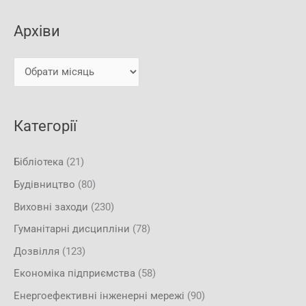
х
к
і
Архіви
а
в
т
и
и
:
Категорії
Бібліотека
(21)
Будівництво
(80)
Виховні заходи
(230)
Гуманітарні дисципліни
(78)
Дозвілля
(123)
Економіка підприємства
(58)
Енергоефективні інженерні мережі
(90)