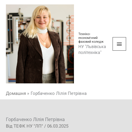
Перейти
Голо
до
мен
вмісту
Техніко-
економічний
фаховий коледж
НУ "Львівська
політехніка"
Домашня
Горбаченко Лілія Петрівна
Горбаченко Лілія Петрівна
Від
ТЕФК НУ "ЛП"
/
06.03.2025