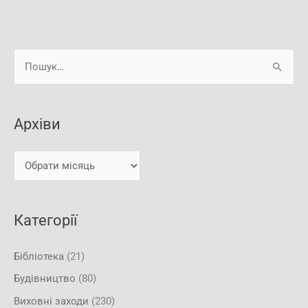
А
Ш
р
у
х
к
і
Архіви
а
в
т
и
и
:
Категорії
Бібліотека
(21)
Будівництво
(80)
Виховні заходи
(230)