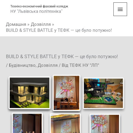
Перейти
Голо
Техніко-економічний фаховий коледж
до
НУ "Львівська політехніка"
мен
вмісту
Домашня
Дозвілля
BUILD & STYLE BATTLE у ТЕФК — це було потужно!
BUILD & STYLE BATTLE у ТЕФК — це було потужно!
/
Будівництво
,
Дозвілля
/ Від
ТЕФК НУ "ЛП"