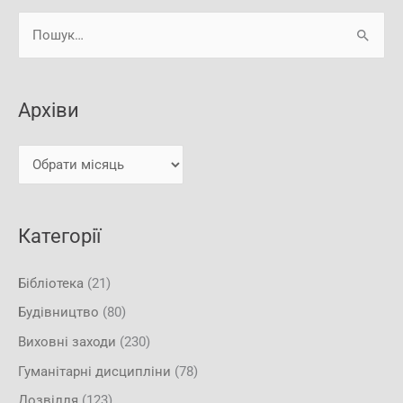
А
Ш
р
у
х
к
і
Архіви
а
в
т
и
и
:
Категорії
Бібліотека
(21)
Будівництво
(80)
Виховні заходи
(230)
Гуманітарні дисципліни
(78)
Дозвілля
(123)