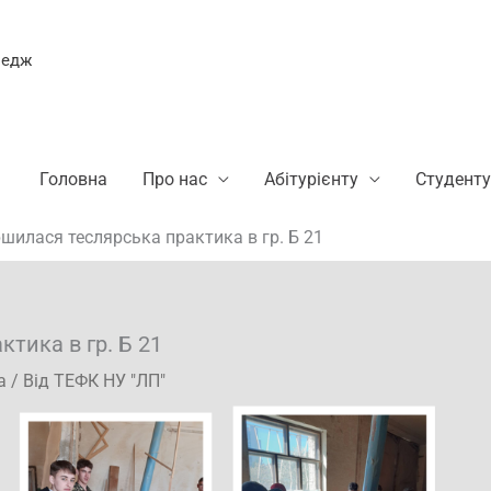
ледж
Головна
Про нас
Абітурієнту
Студенту
шилася теслярська практика в гр. Б 21
тика в гр. Б 21
а
/ Від
ТЕФК НУ "ЛП"