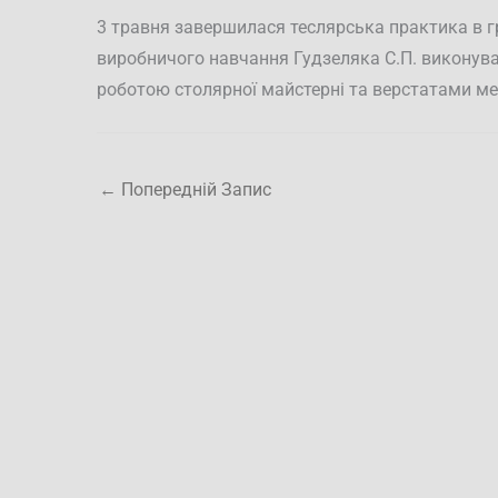
3 травня завершилася теслярська практика в г
виробничого навчання Гудзеляка С.П. виконува
роботою столярної майстерні та верстатами ме
←
Попередній Запис