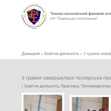
Перейти
до
Техніко-економічний фаховий ко
вмісту
НУ "Львівська політехніка"
Домашня
Освітня діяльність
3 травня завер
3 травня завершилася теслярська прак
/
Освітня діяльність
,
Практика
,
Теплоенергетик