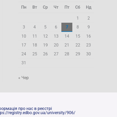
Пн
Вт
Ср
Чт
Пт
Сб
Нд
1
2
3
4
5
6
7
8
9
10
11
12
13
14
15
16
17
18
19
20
21
22
23
24
25
26
27
28
29
30
31
« Чер
формація про нас в реєстрі
tps://registry.edbo.gov.ua/university/906/