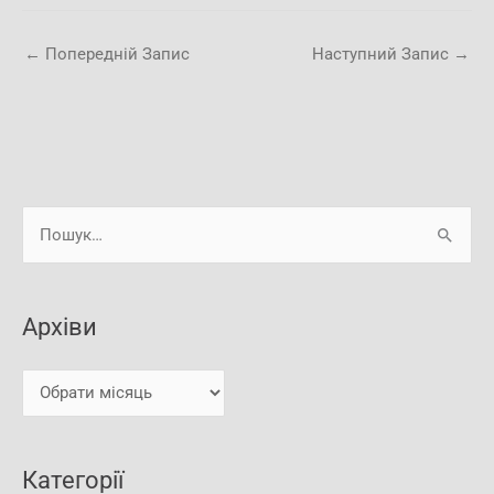
←
Попередній Запис
Наступний Запис
→
А
Ш
р
у
х
к
і
Архіви
а
в
т
и
и
:
Категорії