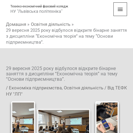
Перейти
Голо
Техніко-економічний фаховий коледж
до
НУ "Львівська політехніка"
мен
вмісту
Домашня
Освітня діяльність
29 вересня 2025 року відбулося відкрите бінарне заняття
з дисципліни “Економічна теорія” на тему “Основи
підприємництва”.
29 вересня 2025 року відбулося відкрите бінарне
заняття з дисципліни “Економічна теорія” на тему
“Основи підприємництва”.
/
Економіка підприємства
,
Освітня діяльність
/ Від
ТЕФК
НУ "ЛП"