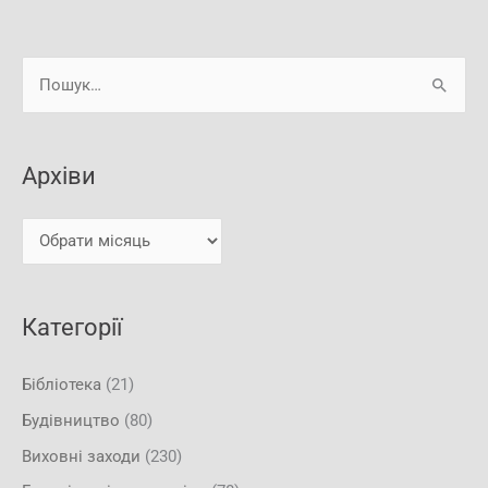
А
Ш
р
у
х
к
і
Архіви
а
в
т
и
и
:
Категорії
Бібліотека
(21)
Будівництво
(80)
Виховні заходи
(230)