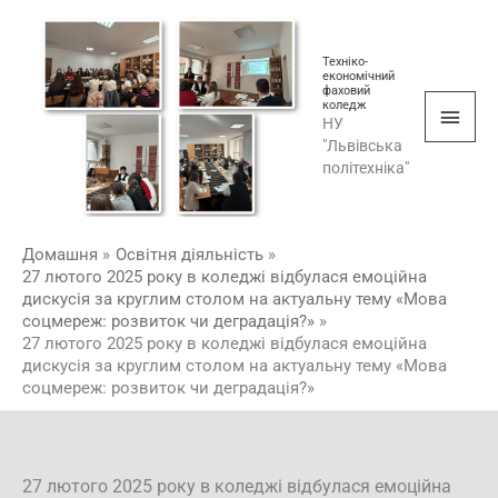
Перейти
Голо
до
мен
Техніко-
вмісту
економічний
фаховий
коледж
НУ
"Львівська
політехніка"
Домашня
Освітня діяльність
27 лютого 2025 року в коледжі відбулася емоційна
дискусія за круглим столом на актуальну тему «Мова
соцмереж: розвиток чи деградація?»
27 лютого 2025 року в коледжі відбулася емоційна
дискусія за круглим столом на актуальну тему «Мова
соцмереж: розвиток чи деградація?»
27 лютого 2025 року в коледжі відбулася емоційна