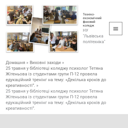
Перейти
Голо
до
Техніко-
мен
вмісту
економічний
фаховий
коледж
НУ
"Львівська
політехніка"
Домашня
Виховні заходи
25 травня у бібліотеці коледжу психолог Тетяна
Жітеньова із студентами групи П-12 провела
едукаційний тренінг на тему: «Декілька кроків до
креативності”.
25 травня у бібліотеці коледжу психолог Тетяна
Жітеньова із студентами групи П-12 провела
едукаційний тренінг на тему: «Декілька кроків до
креативності”.