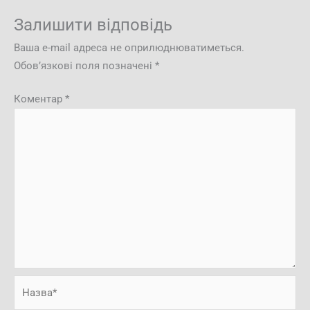
Залишити відповідь
Ваша e-mail адреса не оприлюднюватиметься.
Обов’язкові поля позначені
*
Коментар
*
Назва*