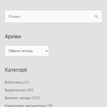
А
Ш
р
у
х
к
і
Архіви
а
в
т
и
и
:
Категорії
Бібліотека
(21)
Будівництво
(80)
Виховні заходи
(230)
Гуманітарні дисципліни
(78)