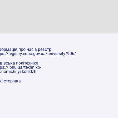
формація про нас в реєстрі
tps://registry.edbo.gov.ua/university/906/
вівська політехніка
tps://lpnu.ua/tekhniko-
onomichnyi-koledzh
ki-сторінка