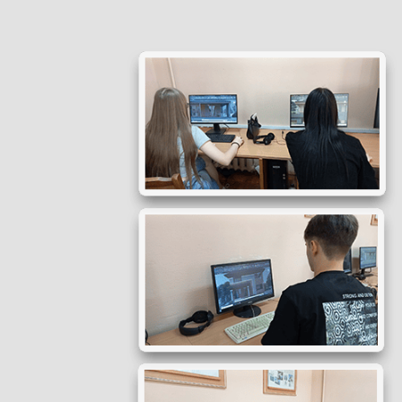
Битва
титанів
в
AutoCAD:
Фінал
запеклого
батлу!