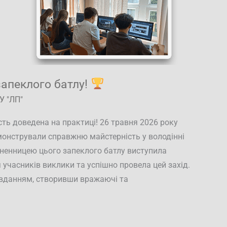
запеклого батлу!
У "ЛП"
сть доведена на практиці! 26 травня 2026 року
монстрували справжню майстерність у володінні
хненницею цього запеклого батлу виступила
 учасників виклики та успішно провела цей захід.
авданням, створивши вражаючі та