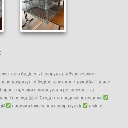
х
плуатація будівель і споруд» відбувся захист
нови розрахунку будівельних конструкцій».Під час
і проєкти, у яких виконували розрахунок та
вель і споруд
Студенти продемонстрували:
цій
навички інженерних розрахунків
вміння