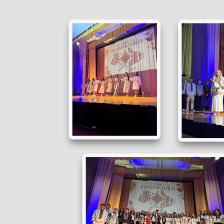
День
вишиванки
—
день,
коли
серце
одягає
Україну