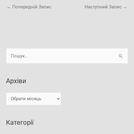
←
Попередній Запис
Наступний Запис
→
А
Ш
р
у
х
к
і
Архіви
а
в
т
и
и
:
Категорії