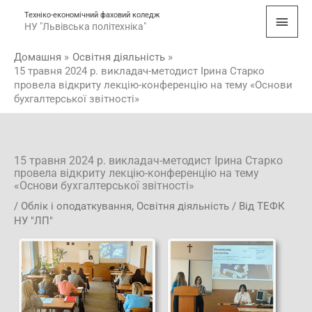
Перейти
Голо
Техніко-економічний фаховий коледж
до
НУ "Львівська політехніка"
мен
вмісту
Домашня
Освітня діяльність
15 травня 2024 р. викладач-методист Ірина Старко
провела відкриту лекцію-конференцію на тему «Основи
бухгалтерської звітності»
15 травня 2024 р. викладач-методист Ірина Старко
провела відкриту лекцію-конференцію на тему
«Основи бухгалтерської звітності»
/
Облік і оподаткування
,
Освітня діяльність
/ Від
ТЕФК
НУ "ЛП"