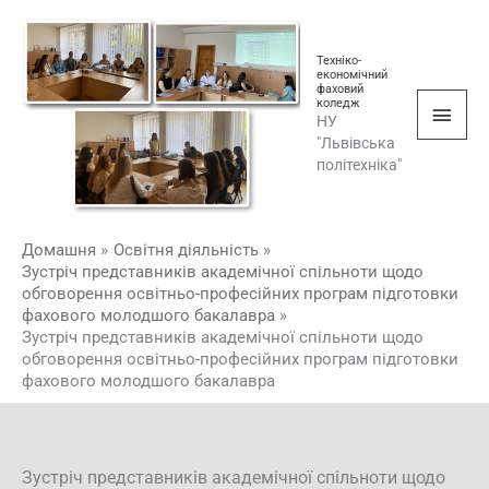
Перейти
Голо
до
мен
Техніко-
вмісту
економічний
фаховий
коледж
НУ
"Львівська
політехніка"
Домашня
Освітня діяльність
Зустріч представників академічної спільноти щодо
обговорення освітньо-професійних програм підготовки
фахового молодшого бакалавра
Зустріч представників академічної спільноти щодо
обговорення освітньо-професійних програм підготовки
фахового молодшого бакалавра
Зустріч представників академічної спільноти щодо