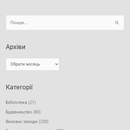
А
Ш
р
у
х
к
і
Архіви
а
в
т
и
и
:
Категорії
Бібліотека
(21)
Будівництво
(80)
Виховні заходи
(230)