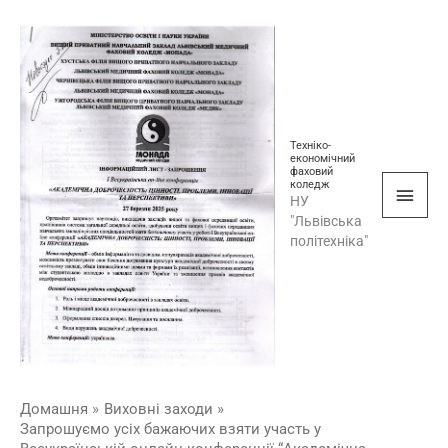
Перейти
Голо
до
мен
вмісту
Техніко-
економічний
фаховий
коледж
НУ
"Львівська
політехніка"
Домашня
Виховні заходи
Запрошуємо усіх бажаючих взяти участь у