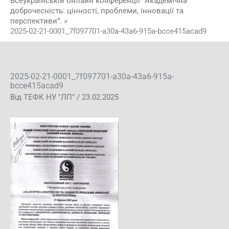
Всеукраїнській онлайн конференції “Академічна
доброчесність: цінності, проблеми, інновації та
перспективи”.
2025-02-21-0001_7f097701-a30a-43a6-915a-bcce415acad9
2025-02-21-0001_7f097701-a30a-43a6-915a-
bcce415acad9
Від
ТЕФК НУ "ЛП"
/
23.02.2025