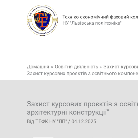
Перейти
до
Техніко-економічний фаховий ко
вмісту
НУ "Львівська політехніка"
Домашня
Освітня діяльність
Захист курсови
Захист курсових проєктів з освітнього компонен
Захист курсових проєктів з осві
архітектурні конструкції”
Від
ТЕФК НУ "ЛП"
/
04.12.2025