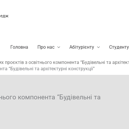
ледж
Головна
Про нас
Абітурієнту
Студенту
х проєктів з освітнього компонента “Будівельні та архітект
та “Будівельні та архітектурні конструкції”
тнього компонента “Будівельні та