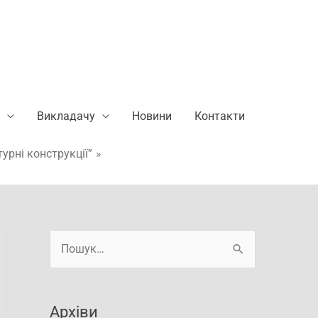
Викладачу
Новини
Контакти
урні конструкції”
А
Ш
р
у
х
к
і
Архіви