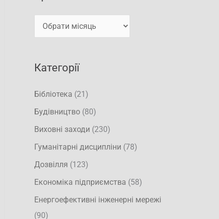
а
в
т
и
и
:
Категорії
Бібліотека
(21)
Будівництво
(80)
Виховні заходи
(230)
Гуманітарні дисципліни
(78)
Дозвілля
(123)
Економіка підприємства
(58)
Енергоефективні інженерні мережі
(90)