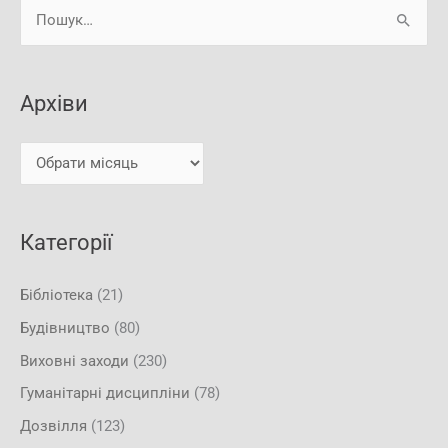
А
Ш
р
у
х
к
і
Архіви
а
в
т
и
и
:
Категорії
Бібліотека
(21)
Будівництво
(80)
Виховні заходи
(230)
Гуманітарні дисципліни
(78)
Дозвілля
(123)