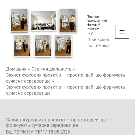
Перейти
Голо
до
мен
Техніко-
вмісту
економічний
фаховий
коледж
НУ
"Львівська
політехніка"
Домашня
Освітня діяльність
Захист курсових проєктів — простір ідей, що формують
сучасне середовище
Захист курсових проєктів — простір ідей, що формують
сучасне середовище
Захист курсових проєктів — простір ідей, що
формують сучасне середовище
Від
ТЕФК НУ "ЛП"
/
18.05.2026