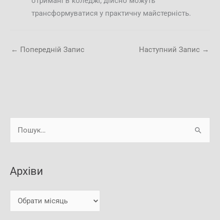
отримані в коледжі, дійсно можуть
трансформуватися у практичну майстерність.
←
Попередній Запис
Наступний Запис
→
А
Ш
р
у
х
к
і
Архіви
а
в
т
и
и
: