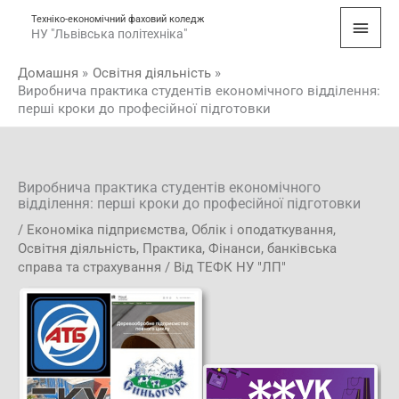
Перейти
Голо
Техніко-економічний фаховий коледж
до
НУ "Львівська політехніка"
мен
вмісту
Домашня
Освітня діяльність
Виробнича практика студентів економічного відділення:
перші кроки до професійної підготовки
Виробнича практика студентів економічного
відділення: перші кроки до професійної підготовки
/
Економіка підприємства
,
Облік і оподаткування
,
Освітня діяльність
,
Практика
,
Фінанси, банківська
справа та страхування
/ Від
ТЕФК НУ "ЛП"