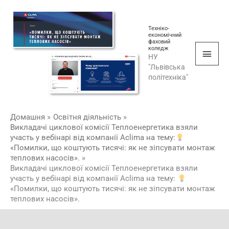
Перейти
Голо
до
мен
Техніко-
вмісту
економічний
фаховий
коледж
НУ
"Львівська
політехніка"
Домашня
Освітня діяльність
Викладачі циклової комісії Теплоенергетика взяли
участь у вебінарі від компанії Аclima на тему:
«Помилки, що коштують тисячі: як не зіпсувати монтаж
теплових насосів».
Викладачі циклової комісії Теплоенергетика взяли
участь у вебінарі від компанії Аclima на тему:
«Помилки, що коштують тисячі: як не зіпсувати монтаж
теплових насосів».