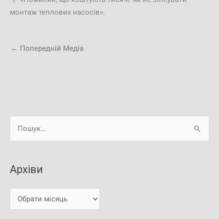
монтаж теплових насосів».
←
Попередній Медіа
А
Ш
р
у
х
к
і
Архіви
а
в
т
и
и
: