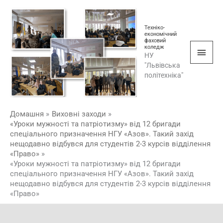
Перейти
Голо
до
мен
Техніко-
вмісту
економічний
фаховий
коледж
НУ
"Львівська
політехніка"
Домашня
Виховні заходи
«Уроки мужності та патріотизму» від 12 бригади
спеціального призначення НГУ «Азов». Такий захід
нещодавно відбувся для студентів 2-3 курсів відділення
«Право»
«Уроки мужності та патріотизму» від 12 бригади
спеціального призначення НГУ «Азов». Такий захід
нещодавно відбувся для студентів 2-3 курсів відділення
«Право»