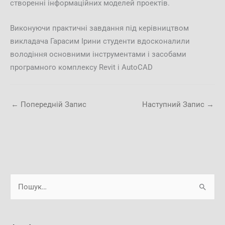
створенні інформаційних моделей проектів.
Виконуючи практичні завдання під керівництвом
викладача Гарасим Ірини студенти вдосконалили
володіння основними інструментами і засобами
програмного комплексу Revit i AutoCAD
←
Попередній Запис
Наступний Запис
→
А
Ш
р
у
х
к
і