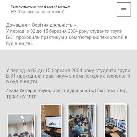
Перейти
Голо
Техніко-економічний фаховий коледж
до
НУ "Львівська політехніка"
мен
вмісту
Домашня
Освітня діяльність
У період із 02 до 15 березня 2004 року студенти групи
Б-31 проходили практикум з компʼютерних технологій в
будівництві.
У період із 02 до 15 березня 2004 року студенти групи
Б-31 проходили практикум з компʼютерних технологій
в будівництві.
/
Комп'ютерні науки
,
Освітня діяльність
,
Практика
/ Від
ТЕФК НУ "ЛП"