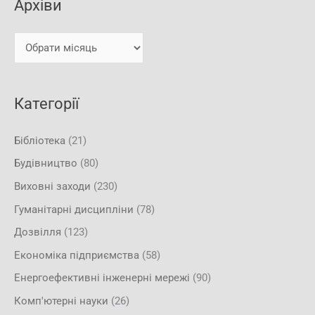
Архіви
а
в
т
и
и
:
Категорії
Бібліотека
(21)
Будівництво
(80)
Виховні заходи
(230)
Гуманітарні дисципліни
(78)
Дозвілля
(123)
Економіка підприємства
(58)
Енергоефективні інженерні мережі
(90)
Комп'ютерні науки
(26)