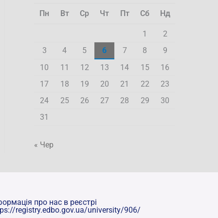
Пн
Вт
Ср
Чт
Пт
Сб
Нд
1
2
3
4
5
6
7
8
9
10
11
12
13
14
15
16
17
18
19
20
21
22
23
24
25
26
27
28
29
30
31
« Чер
формація про нас в реєстрі
tps://registry.edbo.gov.ua/university/906/