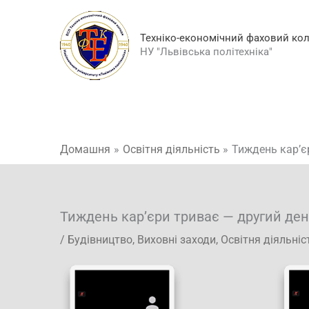
Перейти
до
Техніко-економічний фаховий ко
вмісту
НУ "Львівська політехніка"
Домашня
Освітня діяльність
Тиждень кар’є
Тиждень кар’єри триває — другий ден
/
Будівництво
,
Виховні заходи
,
Освітня діяльніс