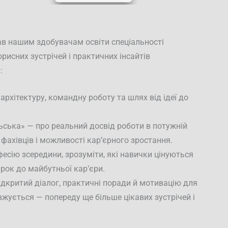
ав нашим здобувачам освіти спеціальності
рисних зустрічей і практичних інсайтів
:
рхітектуру, командну роботу та шлях від ідеї до
ська» — про реальний досвід роботи в потужній
 фахівців і можливості кар’єрного зростання.
есію зсередини, зрозуміти, які навички цінуються
крок до майбутньої кар’єри.
ідкритий діалог, практичні поради й мотивацію для
жується — попереду ще більше цікавих зустрічей і