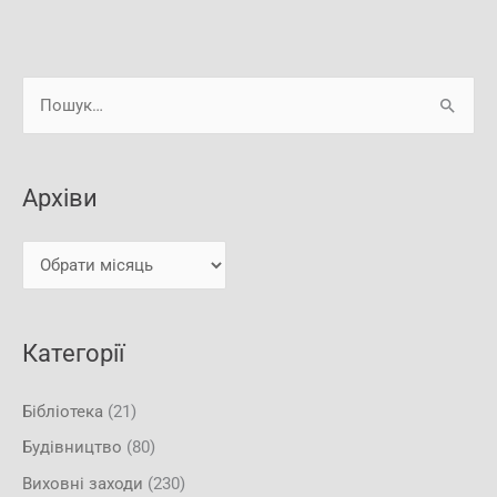
А
Ш
р
у
х
к
і
Архіви
а
в
т
и
и
:
Категорії
Бібліотека
(21)
Будівництво
(80)
Виховні заходи
(230)