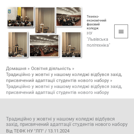
Перейти
Голо
до
мен
Техніко-
вмісту
економічний
фаховий
коледж
НУ
"Львівська
політехніка"
Домашня
Освітня діяльність
Традиційно у жовтні у нашому коледжі відбувся захід,
присвячений адаптації студентів нового набору
Традиційно у жовтні у нашому коледжі відбувся захід,
присвячений адаптації студентів нового набору
Традиційно у жовтні у нашому коледжі відбувся
захід, присвячений адаптації студентів нового набору
Від
ТЕФК НУ "ЛП"
/
13.11.2024