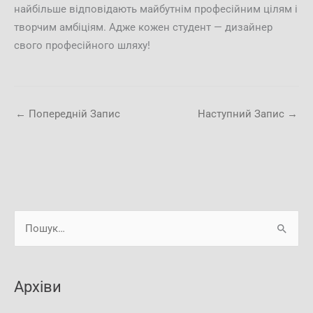
найбільше відповідають майбутнім професійним цілям і
творчим амбіціям. Адже кожен студент — дизайнер
свого професійного шляху!
←
Попередній Запис
Наступний Запис
→
А
Ш
р
у
х
к
і
Архіви
а
в
т