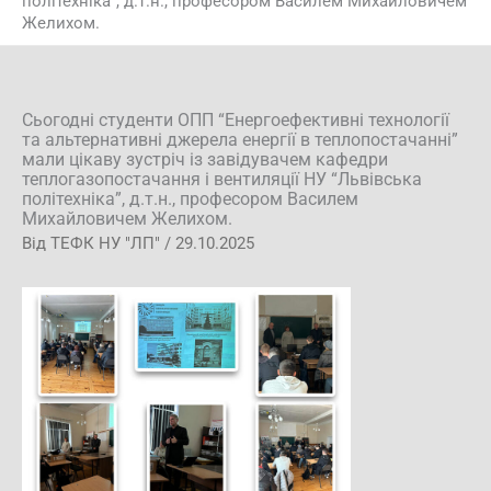
політехніка”, д.т.н., професором Василем Михайловичем
Желихом.
Сьогодні студенти ОПП “Енергоефективні технології
та альтернативні джерела енергії в теплопостачанні”
мали цікаву зустріч із завідувачем кафедри
теплогазопостачання і вентиляції НУ “Львівська
політехніка”, д.т.н., професором Василем
Михайловичем Желихом.
Від
ТЕФК НУ "ЛП"
/
29.10.2025