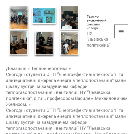
Перейти
Голо
до
мен
Техніко-
вмісту
економічний
фаховий
коледж
НУ
"Львівська
політехніка"
Домашня
Теплоенергетика
Сьогодні студенти ОПП “Енергоефективні технології та
альтернативні джерела енергії в теплопостачанні” мали
цікаву зустріч із завідувачем кафедри
теплогазопостачання і вентиляції НУ “Львівська
політехніка”, д.т.н., професором Василем Михайловичем
Желихом.
Сьогодні студенти ОПП “Енергоефективні технології та
альтернативні джерела енергії в теплопостачанні” мали
цікаву зустріч із завідувачем кафедри
теплогазопостачання і вентиляції НУ “Львівська