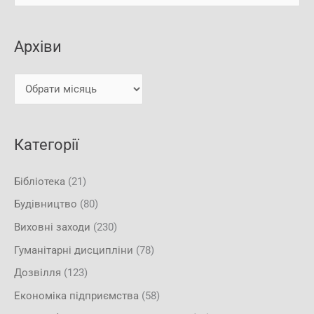
у
х
к
і
Архіви
а
в
т
и
и
:
Категорії
Бібліотека
(21)
Будівництво
(80)
Виховні заходи
(230)
Гуманітарні дисципліни
(78)
Дозвілля
(123)
Економіка підприємства
(58)