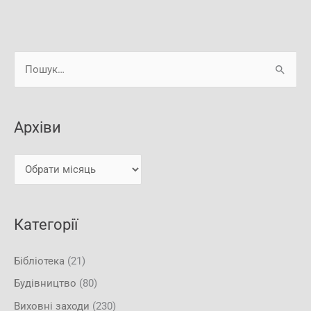
А
Ш
р
у
х
к
і
Архіви
а
в
т
и
и
:
Категорії
Бібліотека
(21)
Будівництво
(80)
Виховні заходи
(230)