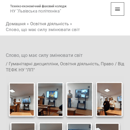
Перейти
Голо
Техніко-економічний фаховий коледж
до
НУ "Львівська політехніка"
мен
вмісту
Домашня
Освітня діяльність
Слово, що має силу змінювати світ
Слово, що має силу змінювати світ
/
Гуманітарні дисципліни
,
Освітня діяльність
,
Право
/ Від
ТЕФК НУ "ЛП"