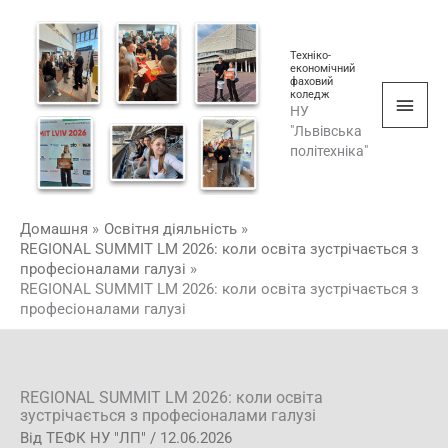
Перейти
Голо
до
мен
Техніко-
вмісту
економічний
фаховий
коледж
НУ
"Львівська
політехніка"
Домашня
Освітня діяльність
REGIONAL SUMMIT LM 2026: коли освіта зустрічається з
професіоналами галузі
REGIONAL SUMMIT LM 2026: коли освіта зустрічається з
професіоналами галузі
REGIONAL SUMMIT LM 2026: коли освіта
зустрічається з професіоналами галузі
Від
ТЕФК НУ "ЛП"
/
12.06.2026