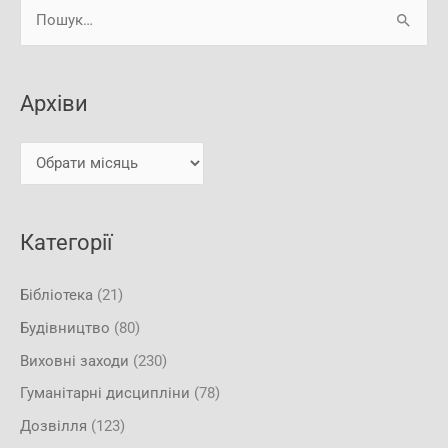
А
Ш
р
у
х
к
і
Архіви
а
в
т
и
и
:
Категорії
Бібліотека
(21)
Будівництво
(80)
Виховні заходи
(230)
Гуманітарні дисципліни
(78)
Дозвілля
(123)