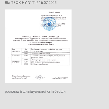
Від
ТЕФК НУ "ЛП"
/
16.07.2025
розклад індивідуальної співбесіди