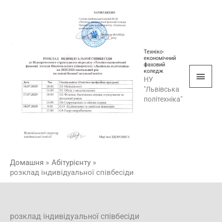
Перейти
Голо
до
мен
вмісту
Техніко-
економічний
фаховий
коледж
НУ
"Львівська
політехніка"
Домашня
Абітурієнту
розклад індивідуальної співбесіди
розклад індивідуальної співбесіди