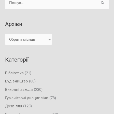
Ш
р
у
х
к
і
Архіви
а
в
т
и
и
:
Категорії
Бібліотека
(21)
Будівництво
(80)
Виховні заходи
(230)
Гуманітарні дисципліни
(78)
Дозвілля
(123)