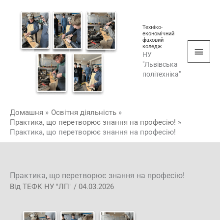
Перейти
Голо
до
мен
Техніко-
вмісту
економічний
фаховий
коледж
НУ
"Львівська
політехніка"
Домашня
Освітня діяльність
Практика, що перетворює знання на професію!
Практика, що перетворює знання на професію!
Практика, що перетворює знання на професію!
Від
ТЕФК НУ "ЛП"
/
04.03.2026