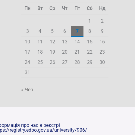
Пн
Вт
Ср
Чт
Пт
Сб
Нд
1
2
3
4
5
6
7
8
9
10
11
12
13
14
15
16
17
18
19
20
21
22
23
24
25
26
27
28
29
30
31
« Чер
формація про нас в реєстрі
tps://registry.edbo.gov.ua/university/906/