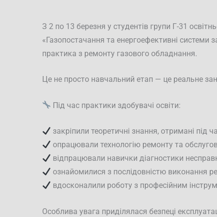
З 2 по 13 березня у студентів групи Г-31 освіт
«Газопостачання та енергоефективні системи з
практика з ремонту газового обладнання.
Це не просто навчальний етап — це реальне зан
Під час практики здобувачі освіти:
закріпили теоретичні знання, отримані під 
опрацювали технологію ремонту та обслуго
відпрацювали навички діагностики несправ
ознайомилися з послідовністю виконання ре
вдосконалили роботу з професійним інстру
Особлива увага приділялася безпеці експлуатаці