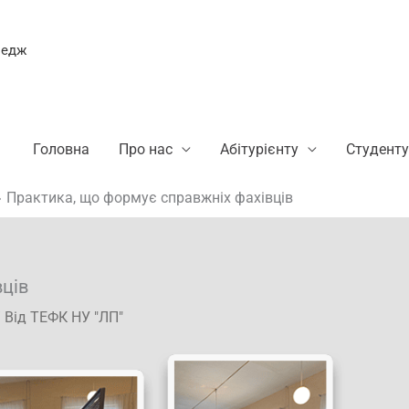
ледж
Головна
Про нас
Абітурієнту
Студенту
Практика, що формує справжніх фахівців
вців
 Від
ТЕФК НУ "ЛП"