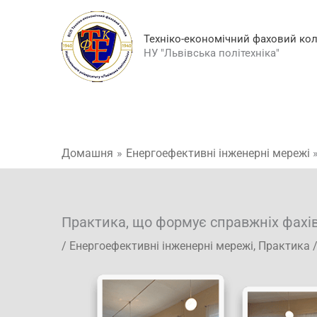
Перейти
до
Техніко-економічний фаховий ко
вмісту
НУ "Львівська політехніка"
Домашня
Енергоефективні інженерні мережі
Практика, що формує справжніх фахі
/
Енергоефективні інженерні мережі
,
Практика
/