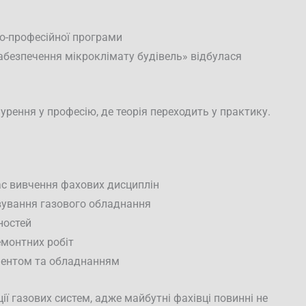
ньо-професійної програми
абезпечення мікроклімату будівель» відбулася
урення у професію, де теорія переходить у практику.
час вивчення фахових дисциплін
вування газового обладнання
ностей
монтних робіт
ментом та обладнанням
ї газових систем, адже майбутні фахівці повинні не