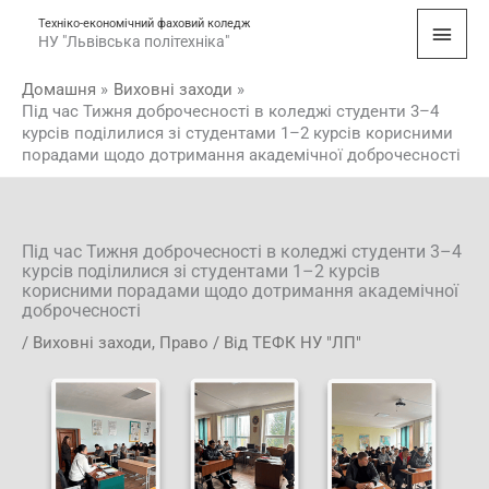
Перейти
Голо
Техніко-економічний фаховий коледж
до
НУ "Львівська політехніка"
мен
вмісту
Домашня
Виховні заходи
Під час Тижня доброчесності в коледжі студенти 3–4
курсів поділилися зі студентами 1–2 курсів корисними
порадами щодо дотримання академічної доброчесності
Під час Тижня доброчесності в коледжі студенти 3–4
курсів поділилися зі студентами 1–2 курсів
корисними порадами щодо дотримання академічної
доброчесності
/
Виховні заходи
,
Право
/ Від
ТЕФК НУ "ЛП"