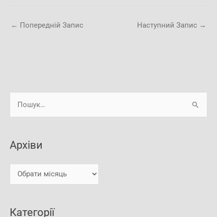
←
Попередній Запис
Наступний Запис
→
А
Ш
р
у
х
к
і
Архіви
а
в
т
и
и
:
Категорії