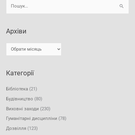
А
Ш
р
у
х
к
і
Архіви
а
в
т
и
и
:
Категорії
Бібліотека
(21)
Будівництво
(80)
Виховні заходи
(230)
Гуманітарні дисципліни
(78)
Дозвілля
(123)