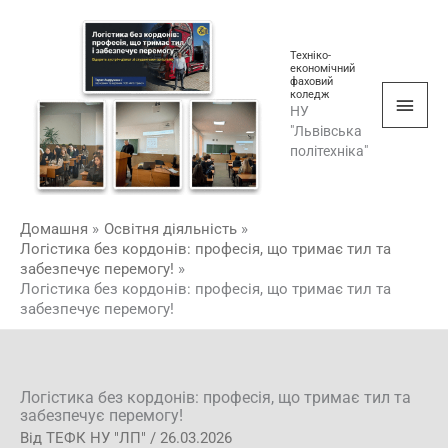
Перейти
Голо
до
мен
Техніко-
вмісту
економічний
фаховий
коледж
НУ
"Львівська
політехніка"
Домашня
Освітня діяльність
Логістика без кордонів: професія, що тримає тил та
забезпечує перемогу!
Логістика без кордонів: професія, що тримає тил та
забезпечує перемогу!
Логістика без кордонів: професія, що тримає тил та
забезпечує перемогу!
Від
ТЕФК НУ "ЛП"
/
26.03.2026