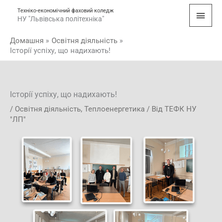
Перейти
Голо
Техніко-економічний фаховий коледж
до
НУ "Львівська політехніка"
мен
вмісту
Домашня
Освітня діяльність
Історії успіху, що надихають!
Історії успіху, що надихають!
/
Освітня діяльність
,
Теплоенергетика
/ Від
ТЕФК НУ
"ЛП"