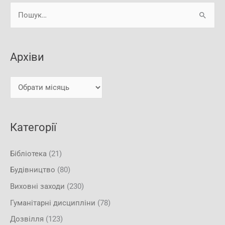
А
Ш
р
у
х
к
і
Архіви
а
в
т
и
и
:
Категорії
Бібліотека
(21)
Будівництво
(80)
Виховні заходи
(230)
Гуманітарні дисципліни
(78)
Дозвілля
(123)