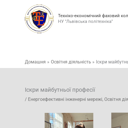
Перейти
до
Техніко-економічний фаховий ко
вмісту
НУ "Львівська політехніка"
Домашня
Освітня діяльність
Іскри майбутнь
Іскри майбутньої професії
/
Енергоефективні інженерні мережі
,
Освітня ді