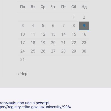
Пн
Вт
Ср
Чт
Пт
Сб
Нд
1
2
3
4
5
6
7
8
9
10
11
12
13
14
15
16
17
18
19
20
21
22
23
24
25
26
27
28
29
30
31
« Чер
формація про нас в реєстрі
tps://registry.edbo.gov.ua/university/906/