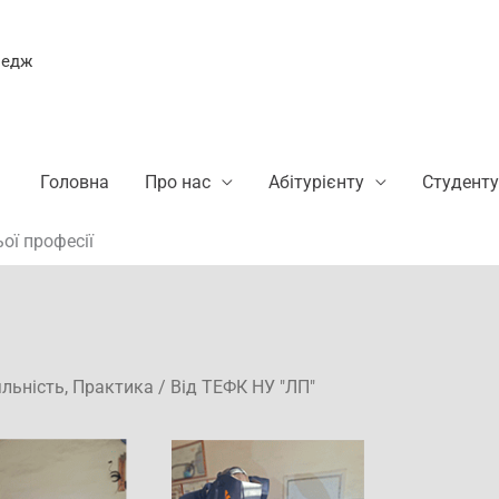
ледж
Головна
Про нас
Абітурієнту
Студенту
ої професії
яльність
,
Практика
/ Від
ТЕФК НУ "ЛП"