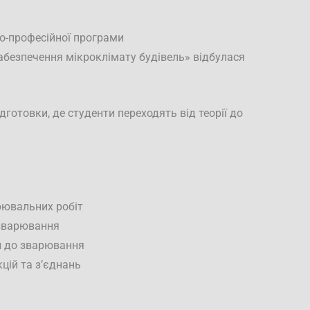
ньо-професійної програми
абезпечення мікроклімату будівель» відбулася
дготовки, де студенти переходять від теорії до
рювальних робіт
 зварювання
л до зварювання
цій та з’єднань