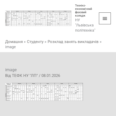
Перейти
Голо
Техніко-
економічний
до
фаховий
мен
коледж
вмісту
НУ
"Львівська
політехніка"
Домашня
Студенту
Розклад занять викладачів
image
image
Від
ТЕФК НУ "ЛП"
/
08.01.2026