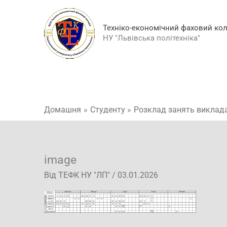
Перейти
до
Техніко-економічний фаховий ко
вмісту
НУ "Львівська політехніка"
Домашня
Студенту
Розклад занять виклад
image
Від
ТЕФК НУ "ЛП"
/
03.01.2026