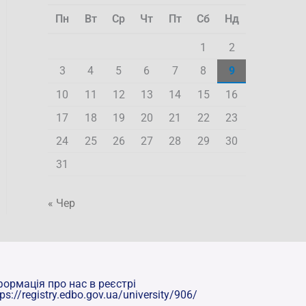
Пн
Вт
Ср
Чт
Пт
Сб
Нд
1
2
3
4
5
6
7
8
9
10
11
12
13
14
15
16
17
18
19
20
21
22
23
24
25
26
27
28
29
30
31
« Чер
формація про нас в реєстрі
tps://registry.edbo.gov.ua/university/906/