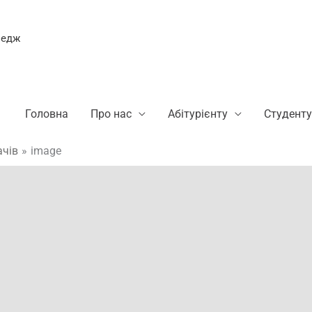
ледж
Головна
Про нас
Абітурієнту
Студенту
ачів
image