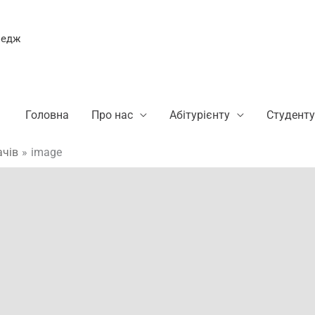
ледж
Головна
Про нас
Абітурієнту
Студенту
ачів
image