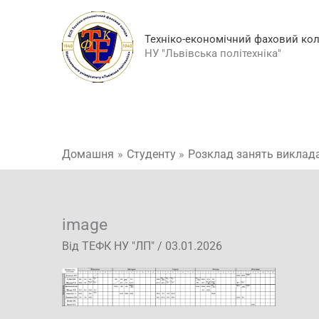
Перейти
до
Техніко-економічний фаховий ко
вмісту
НУ "Львівська політехніка"
Домашня
Студенту
Розклад занять виклад
image
Від
ТЕФК НУ "ЛП"
/
03.01.2026