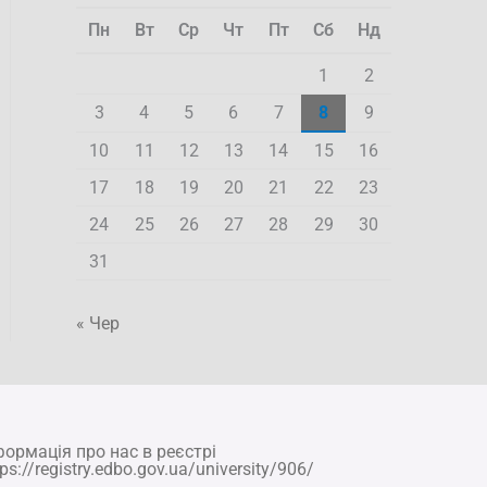
Пн
Вт
Ср
Чт
Пт
Сб
Нд
1
2
3
4
5
6
7
8
9
10
11
12
13
14
15
16
17
18
19
20
21
22
23
24
25
26
27
28
29
30
31
« Чер
формація про нас в реєстрі
tps://registry.edbo.gov.ua/university/906/