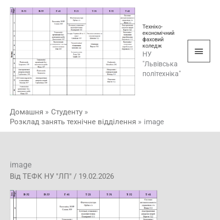
Перейти
Голо
до
мен
Техніко-
вмісту
економічний
фаховий
коледж
НУ
"Львівська
політехніка"
Домашня
Студенту
Розклад занять технічне відділення
image
image
Від
ТЕФК НУ "ЛП"
/
19.02.2026