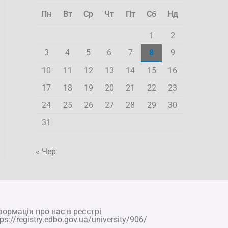
Пн
Вт
Ср
Чт
Пт
Сб
Нд
1
2
3
4
5
6
7
8
9
10
11
12
13
14
15
16
17
18
19
20
21
22
23
24
25
26
27
28
29
30
31
« Чер
формація про нас в реєстрі
tps://registry.edbo.gov.ua/university/906/