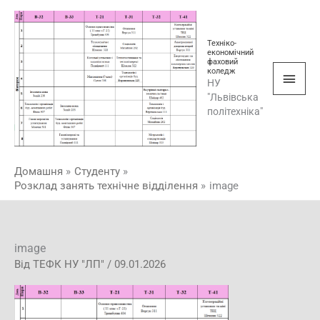
Перейти
Голо
до
мен
Техніко-
вмісту
економічний
фаховий
коледж
НУ
"Львівська
політехніка"
Домашня
Студенту
Розклад занять технічне відділення
image
image
Від
ТЕФК НУ "ЛП"
/
09.01.2026