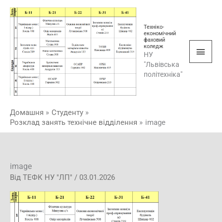
Перейти
Голо
до
мен
Техніко-
вмісту
економічний
фаховий
коледж
НУ
"Львівська
політехніка"
Домашня
Студенту
Розклад занять технічне відділення
image
image
Від
ТЕФК НУ "ЛП"
/
03.01.2026