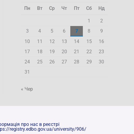
Пн
Вт
Ср
Чт
Пт
Сб
Нд
1
2
3
4
5
6
7
8
9
10
11
12
13
14
15
16
17
18
19
20
21
22
23
24
25
26
27
28
29
30
31
« Чер
формація про нас в реєстрі
tps://registry.edbo.gov.ua/university/906/