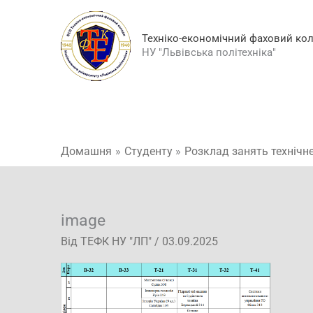
Перейти
до
Техніко-економічний фаховий ко
вмісту
НУ "Львівська політехніка"
Домашня
Студенту
Розклад занять технічне
image
Від
ТЕФК НУ "ЛП"
/
03.09.2025