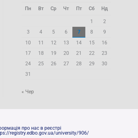
Пн
Вт
Ср
Чт
Пт
Сб
Нд
1
2
3
4
5
6
7
8
9
10
11
12
13
14
15
16
17
18
19
20
21
22
23
24
25
26
27
28
29
30
31
« Чер
формація про нас в реєстрі
tps://registry.edbo.gov.ua/university/906/