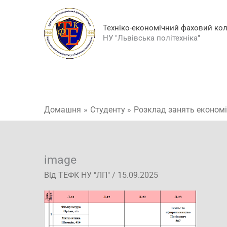
Перейти
до
Техніко-економічний фаховий ко
вмісту
НУ "Львівська політехніка"
Домашня
Студенту
Розклад занять економі
image
Від
ТЕФК НУ "ЛП"
/
15.09.2025