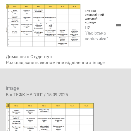
Перейти
Голо
до
Техніко-
економічний
мен
вмісту
фаховий
коледж
НУ
"Львівська
політехніка"
Домашня
Студенту
Розклад занять економічне відділення
image
image
Від
ТЕФК НУ "ЛП"
/
15.09.2025